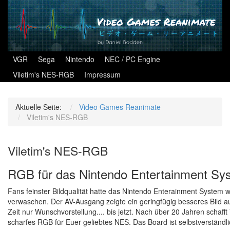
VGR
Sega
Nintendo
NEC / PC Engine
Viletim's NES-RGB
Impressum
Aktuelle Seite:
Video Games Reanimate
Viletim's NES-RGB
Viletim's NES-RGB
RGB für das Nintendo Entertainment Sy
Fans feinster Bildqualität hatte das Nintendo Enterainment System 
verwaschen. Der AV-Ausgang zeigte ein geringfügig besseres Bild a
Zeit nur Wunschvorstellung.... bis jetzt. Nach über 20 Jahren schaf
scharfes RGB für Euer geliebtes NES. Das Board ist selbstverstän